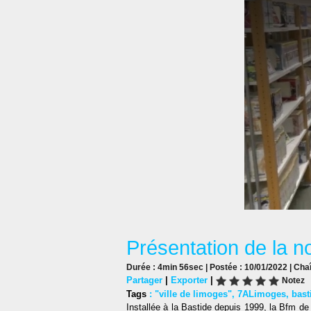
Présentation de la n
Durée : 4min 56sec | Postée : 10/01/2022 | Cha
Partager
|
Exporter
|
Notez
Tags
:
"ville de limoges"
,
7ALimoges
,
bast
Installée à la Bastide depuis 1999, la Bfm d