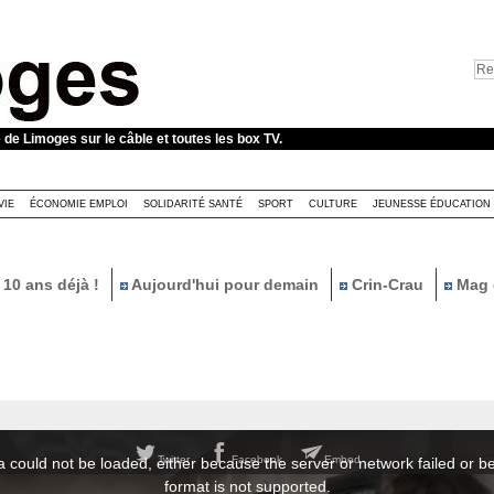
e de Limoges sur le câble et toutes les box TV.
VIE
ÉCONOMIE EMPLOI
SOLIDARITÉ SANTÉ
SPORT
CULTURE
JEUNESSE ÉDUCATION
10 ans déjà !
Aujourd'hui pour demain
Crin-Crau
Mag 