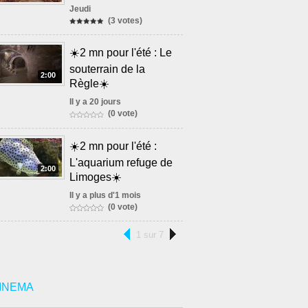
Jeudi
(3 votes)
☀️2 mn pour l'été : Le
souterrain de la
2:00
Règle☀️
Il y a 20 jours
(0 vote)
☀️2 mn pour l'été :
L'aquarium refuge de
2:00
Limoges☀️
Il y a plus d'1 mois
(0 vote)
1 sur 7
INEMA