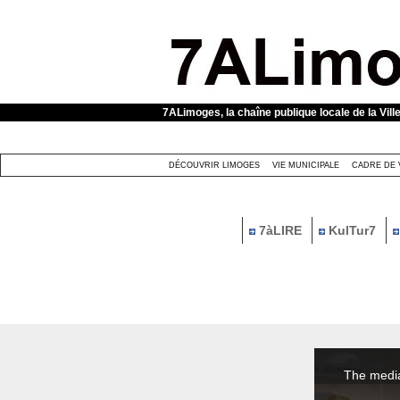
Panneau de gestion des cookies
7ALimoges, la chaîne publique locale de la Vill
DÉCOUVRIR LIMOGES
VIE MUNICIPALE
CADRE DE 
7àLIRE
KulTur7