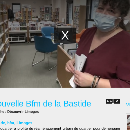
ouvelle Bfm de la Bastide
V
îne :
Découvrir Limoges
ide
,
bfm
,
Limoges
e quartier a profité du réaménagement urbain du quartier pour déménager