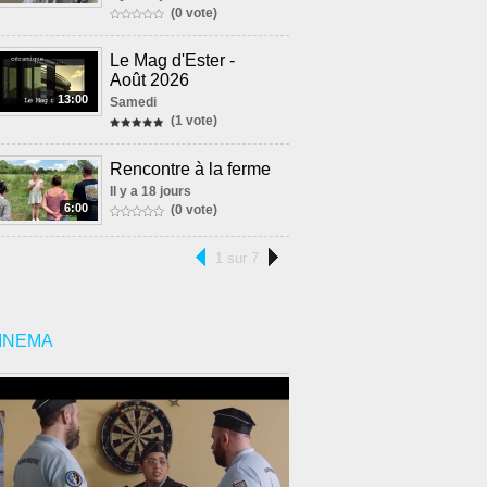
(0 vote)
Le Mag d'Ester -
Août 2026
13:00
Samedi
(1 vote)
Rencontre à la ferme
Il y a 18 jours
6:00
(0 vote)
1 sur 7
INEMA