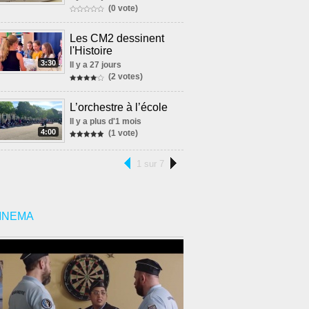
(0 vote)
Les CM2 dessinent
l'Histoire
3:30
Il y a 27 jours
(2 votes)
L’orchestre à l’école
Il y a plus d'1 mois
4:00
(1 vote)
1 sur 7
INEMA