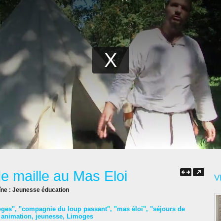
de maille au Mas Eloi
V
îne :
Jeunesse éducation
oges"
,
"compagnie du loup passant"
,
"mas éloi"
,
"séjours de
,
animation
,
jeunesse
,
Limoges