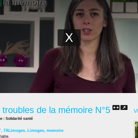
es troubles de la mémoire N°5
V
ne :
Solidarité santé
"
,
7ALimoges
,
Limoges
,
memoire
iatre.