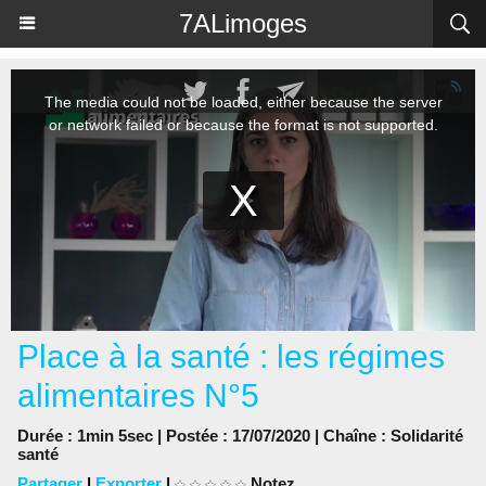
Panneau de gestion des cookies
7ALimoges
Place à la santé : les régimes
alimentaires N°5
Durée : 1min 5sec | Postée : 17/07/2020 | Chaîne :
Solidarité
santé
Partager
|
Exporter
|
Notez