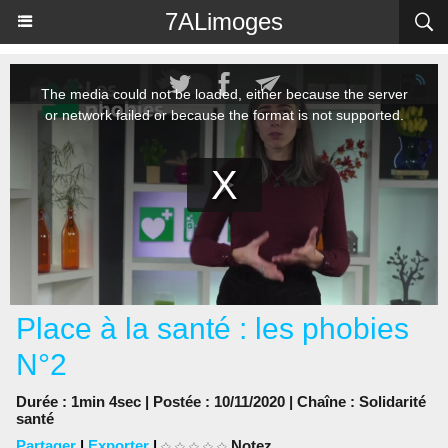
Panneau de gestion des cookies
7ALimoges
Place à la santé : les phobies
N°2
Durée : 1min 4sec | Postée : 10/11/2020 | Chaîne :
Solidarité
santé
Partager
|
Exporter
|
Notez