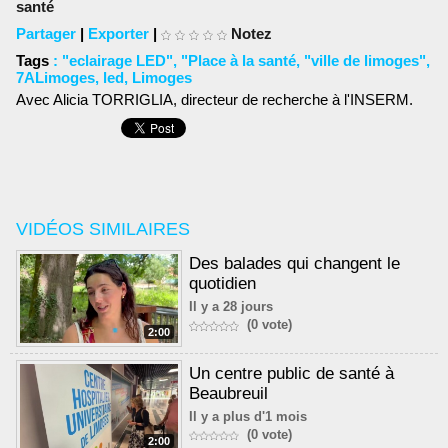
santé
Partager
|
Exporter
|
Notez
Tags
:
"eclairage LED"
,
"Place à la santé
,
"ville de limoges"
,
7ALimoges
,
led
,
Limoges
Avec Alicia TORRIGLIA, directeur de recherche à l'INSERM.
VIDÉOS SIMILAIRES
Des balades qui changent le
quotidien
Il y a 28 jours
(0 vote)
2:00
Un centre public de santé à
Beaubreuil
Il y a plus d'1 mois
(0 vote)
2:00