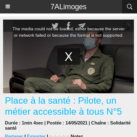
Panneau de gestion des cookies
7ALimoges
Place à la santé : Pilote, un
métier accessible à tous N°5
Durée : 1min 4sec | Postée : 14/05/2021 | Chaîne :
Solidarité
santé
Partager
|
Exporter
|
Notez