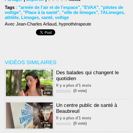
Tags
:
"armée de l'air et de l'espace"
,
"EVAA"
,
"pilotes de
voltige"
,
"Place à la santé"
,
"ville de limoges"
,
7ALimoges
,
athlète
,
Limoges
,
santé
,
voltige
Avec Jean-Charles Arliaud, hypnothérapeute
VIDÉOS SIMILAIRES
Des balades qui changent le
quotidien
Il y a plus d'1 mois
(0 vote)
2:00
Un centre public de santé à
Beaubreuil
Il y a plus d'1 mois
(0 vote)
2:00