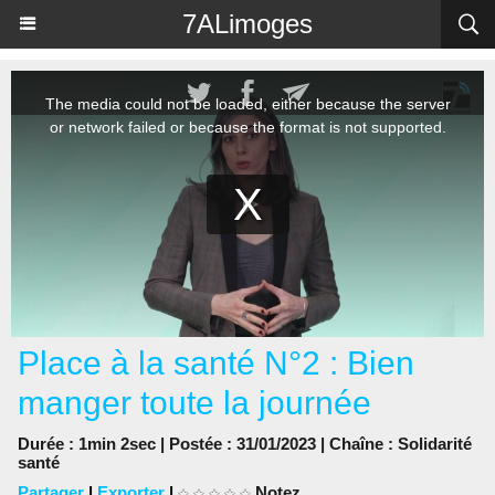
Panneau de gestion des cookies
7ALimoges
Place à la santé N°2 : Bien
manger toute la journée
Durée : 1min 2sec | Postée : 31/01/2023 | Chaîne :
Solidarité
santé
Partager
|
Exporter
|
Notez