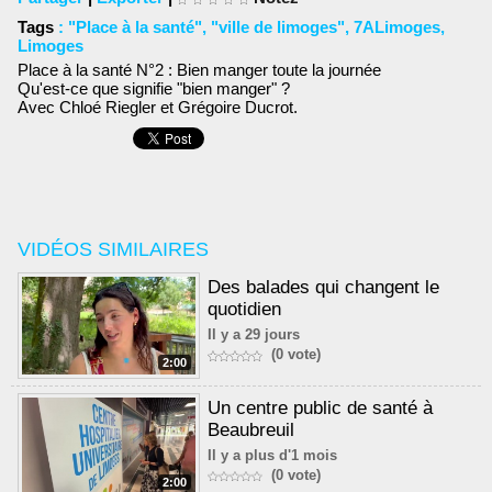
Tags
:
"Place à la santé"
,
"ville de limoges"
,
7ALimoges
,
Limoges
Place à la santé N°2 : Bien manger toute la journée
Qu'est-ce que signifie "bien manger" ?
Avec Chloé Riegler et Grégoire Ducrot.
VIDÉOS SIMILAIRES
Des balades qui changent le
quotidien
Il y a 29 jours
(0 vote)
2:00
Un centre public de santé à
Beaubreuil
Il y a plus d'1 mois
(0 vote)
2:00