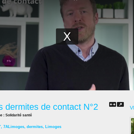
es dermites de contact N°2
V
ne :
Solidarité santé
"
,
7ALimoges
,
dermites
,
Limoges