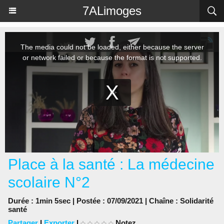
Panneau de gestion des cookies
7ALimoges
Place à la santé : La médecine
scolaire N°2
Durée : 1min 5sec | Postée : 07/09/2021 | Chaîne :
Solidarité
santé
Partager
|
Exporter
|
Notez