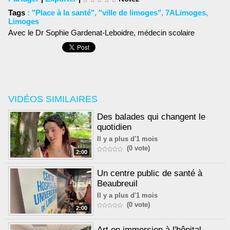
Tags
:
"Place à la santé"
,
"ville de limoges"
,
7ALimoges
,
Limoges
Avec le Dr Sophie Gardenat-Leboidre, médecin scolaire
VIDÉOS SIMILAIRES
Des balades qui changent le
quotidien
Il y a plus d'1 mois
(0 vote)
2:00
Un centre public de santé à
Beaubreuil
Il y a plus d'1 mois
(0 vote)
2:00
Art en immersion à l'hôpital