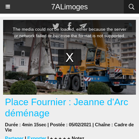
Panneau de gestion des cookies
7ALimoges
Place Fournier : Jeanne d'Arc
déménage
Durée : 4min 15sec | Postée : 05/02/2021 | Chaîne :
Cadre de
Vie
Partager
|
Exporter
|
Notez