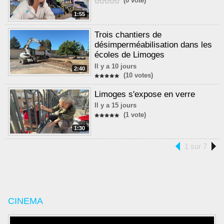
(0 vote)
1:55
Trois chantiers de
désimperméabilisation dans les
écoles de Limoges
Il y a 10 jours
2:40
(10 votes)
Limoges s'expose en verre
Il y a 15 jours
(1 vote)
1:30
1 sur 7
CINEMA