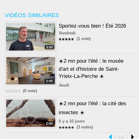
VIDÉOS SIMILAIRES
Sportez-vous bien ! Été 2026
Vendredi
(1 vote)
3:00
☀️2 mn pour l'été : le musée
d'art et d'histoire de Saint-
Yrieix-La-Perche ☀️
2:00
Jeudi
(0 vote)
☀️2 mn pour l'été : la cité des
insectes ☀️
Il y a 10 jours
2:00
(3 votes)
1 sur 7