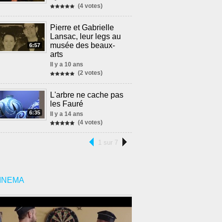
(4 votes)
Pierre et Gabrielle
Lansac, leur legs au
musée des beaux-
6:57
arts
Il y a 10 ans
(2 votes)
L'arbre ne cache pas
les Fauré
6:35
Il y a 14 ans
(4 votes)
1 sur 7
INEMA