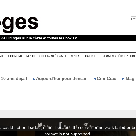
e de Limoges sur le câble et toutes les box TV.
VIE
ÉCONOMIE EMPLOI
SOLIDARITÉ SANTÉ
SPORT
CULTURE
JEUNESSE ÉDUCATION
10 ans déjà !
Aujourd'hui pour demain
Crin-Crau
Mag 