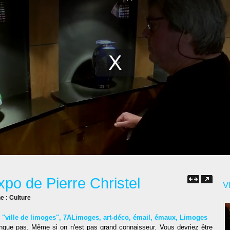
xpo de Pierre Christel
V
ne :
Culture
,
"ville de limoges"
,
7ALimoges
,
art-déco
,
émail
,
émaux
,
Limoges
que pas. Même si on n'est pas grand connaisseur. Vous devriez être