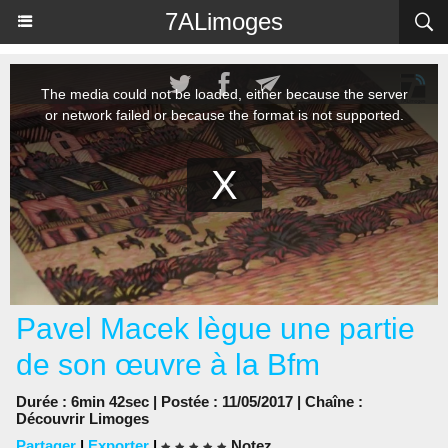
Panneau de gestion des cookies
7ALimoges
Pavel Macek lègue une partie
de son œuvre à la Bfm
Durée : 6min 42sec | Postée : 11/05/2017 | Chaîne :
Découvrir Limoges
Partager
|
Exporter
|
Notez