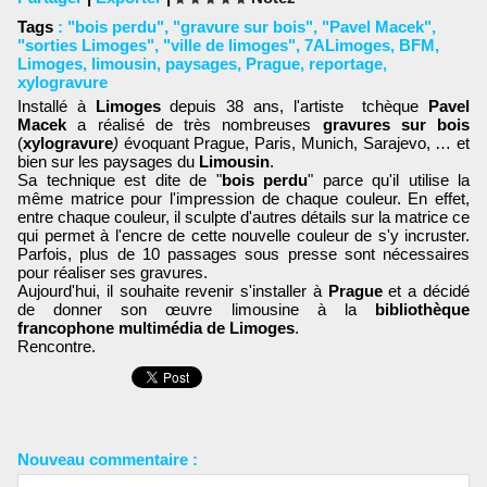
Tags
:
"bois perdu"
,
"gravure sur bois"
,
"Pavel Macek"
,
"sorties Limoges"
,
"ville de limoges"
,
7ALimoges
,
BFM
,
Limoges
,
limousin
,
paysages
,
Prague
,
reportage
,
xylogravure
Installé à
Limoges
depuis 38 ans, l'artiste tchèque
Pavel
Macek
a réalisé de très nombreuses
gravures sur bois
(
xylogravure
)
évoquant Prague, Paris, Munich, Sarajevo, … et
bien sur les paysages du
Limousin
.
Sa technique est dite de "
bois perdu
" parce qu'il utilise la
même matrice pour l'impression de chaque couleur. En effet,
entre chaque couleur, il sculpte d'autres détails sur la matrice ce
qui permet à l'encre de cette nouvelle couleur de s'y incruster.
Parfois, plus de 10 passages sous presse sont nécessaires
pour réaliser ses gravures.
Aujourd'hui, il souhaite revenir s'installer à
Prague
et a décidé
de donner son œuvre limousine à la
bibliothèque
francophone multimédia de Limoges
.
Rencontre.
Nouveau commentaire :