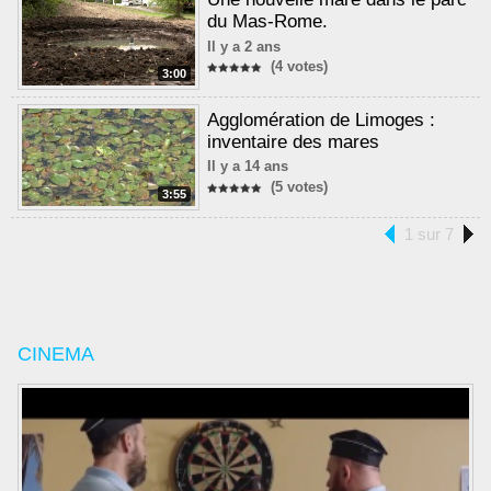
du Mas-Rome.
Il y a 2 ans
(4 votes)
3:00
Agglomération de Limoges :
inventaire des mares
Il y a 14 ans
(5 votes)
3:55
1 sur 7
CINEMA