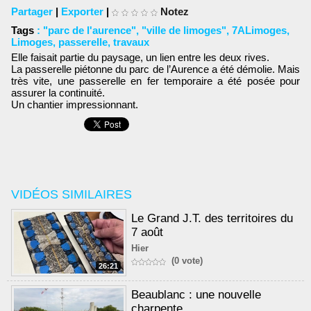
Partager
|
Exporter
|
Notez
Tags
:
"parc de l'aurence"
,
"ville de limoges"
,
7ALimoges
,
Limoges
,
passerelle
,
travaux
Elle faisait partie du paysage, un lien entre les deux rives.
La passerelle piétonne du parc de l’Aurence a été démolie. Mais
très vite, une passerelle en fer temporaire a été posée pour
assurer la continuité.
Un chantier impressionnant.
VIDÉOS SIMILAIRES
Le Grand J.T. des territoires du
7 août
Hier
(0 vote)
26:21
Beaublanc : une nouvelle
charpente.