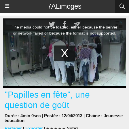
Panneau de gestion des cookies
7ALimoges
"Papilles en fête", une
question de goût
Durée : 4min 0sec | Postée : 12/04/2013 | Chaîne :
Jeunesse
éducation
Partager
|
Exporter
|
Notez