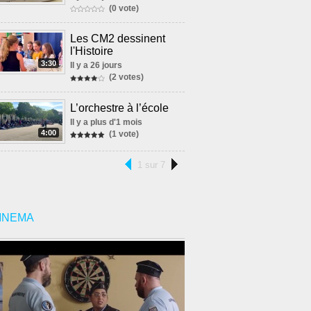
(0 vote)
Les CM2 dessinent
l'Histoire
3:30
Il y a 26 jours
(2 votes)
L’orchestre à l’école
Il y a plus d'1 mois
4:00
(1 vote)
1 sur 7
INEMA