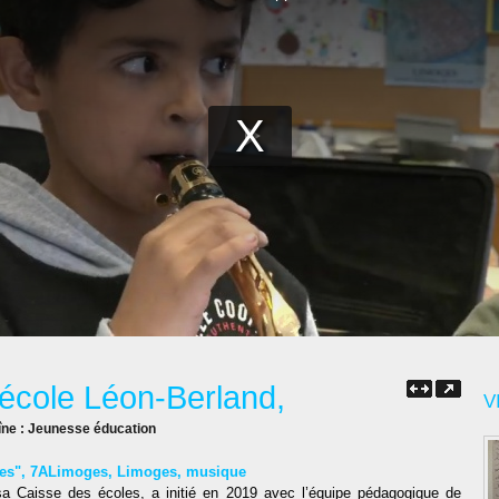
'école Léon-Berland,
V
îne :
Jeunesse éducation
ges"
,
7ALimoges
,
Limoges
,
musique
 sa Caisse des écoles, a initié en 2019 avec l’équipe pédagogique de