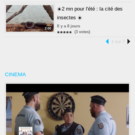
☀️2 mn pour l'été : la cité des
insectes ☀️
Il y a 8 jours
2:00
(3 votes)
1 sur 7
CINEMA