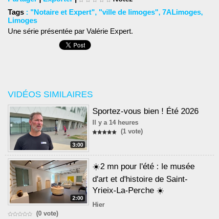
Tags
:
"Notaire et Expert"
,
"ville de limoges"
,
7ALimoges
,
Limoges
Une série présentée par Valérie Expert.
VIDÉOS SIMILAIRES
Sportez-vous bien ! Été 2026
Il y a 14 heures
(1 vote)
3:00
☀️2 mn pour l'été : le musée
d'art et d'histoire de Saint-
Yrieix-La-Perche ☀️
2:00
Hier
(0 vote)