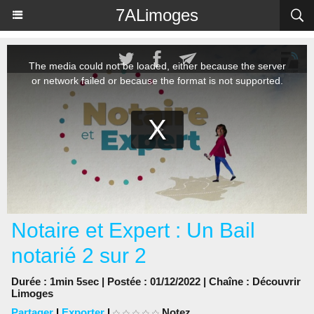
Panneau de gestion des cookies
7ALimoges
Notaire et Expert : Un Bail
notarié 2 sur 2
Durée : 1min 5sec | Postée : 01/12/2022 | Chaîne :
Découvrir
Limoges
Partager
|
Exporter
|
Notez