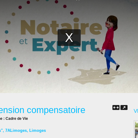
Pension compensatoire
V
ne :
Cadre de Vie
s"
,
7ALimoges
,
Limoges