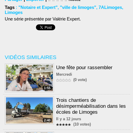
Tags
:
"Notaire et Expert"
,
"ville de limoges"
,
7ALimoges
,
Limoges
Une série présentée par Valérie Expert.
VIDÉOS SIMILAIRES
Une fête pour rassembler
Mercredi
(0 vote)
1:55
Trois chantiers de
désimperméabilisation dans les
écoles de Limoges
Il y a 12 jours
2:40
(10 votes)