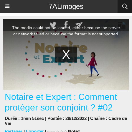
Panneau de gestion des cookies
7ALimoges
Notaire et Expert : Comment
protéger son conjoint ? #02
Durée : 1min 51sec | Postée : 29/12/2022 | Chaîne :
Cadre de
Vie
Partager
|
Exporter
|
Notez