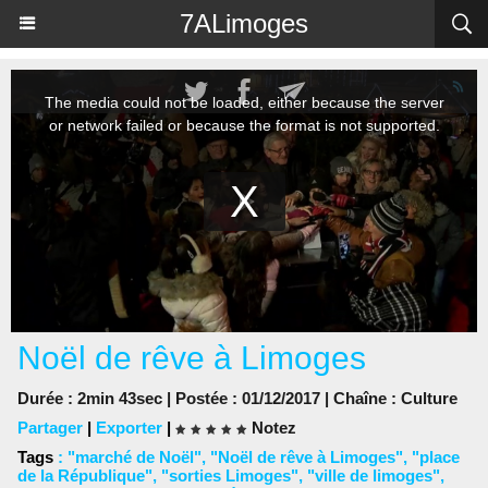
Panneau de gestion des cookies
7ALimoges
Noël de rêve à Limoges
Durée : 2min 43sec | Postée : 01/12/2017 | Chaîne :
Culture
Partager
|
Exporter
|
Notez
Tags
:
"marché de Noël"
,
"Noël de rêve à Limoges"
,
"place
de la République"
,
"sorties Limoges"
,
"ville de limoges"
,