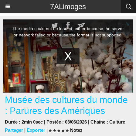
Panneau de gestion des cookies
7ALimoges
Musée des cultures du monde
: Parures des Amériques
Durée : 2min 0sec | Postée : 03/06/2026 | Chaîne :
Culture
Partager
|
Exporter
|
Notez