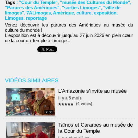
Tags
:
"Cour du Temple"
,
"musée des Cultures du Monde"
,
"Parures des Amériques"
,
"sorties Limoges"
,
"ville de
limoges"
,
7ALimoges
,
Amérique
,
culture
,
exposition
,
Limoges
,
reportage
Venez découvrir les parures des Amériques au musée du
culture du monde !
L'exposition est à découvrir jusqu'au 27 juin 2026 en plein cœur
de la cour du Temple à Limoges.
VIDÉOS SIMILAIRES
L’Amazonie s’invite au musée
Il y a 5 mois
(4 votes)
2:00
Taïnos et Caraïbes au musée de
la Cour du Temple