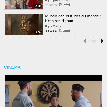
Il y a plus d'1 an
(0 vote)
2:30
Musée des cultures du monde :
histoires d'eaux
Il y a 2 ans
(1 vote)
3:30
1 sur 7
CINEMA