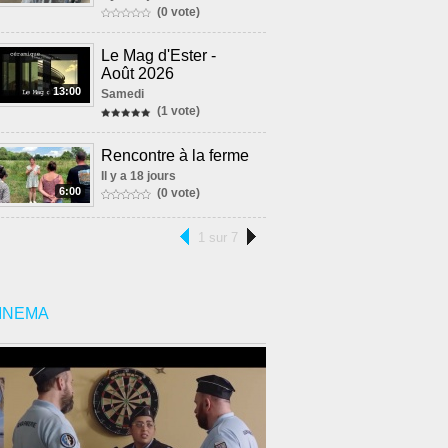
(0 vote)
Le Mag d'Ester -
Août 2026
13:00
Samedi
(1 vote)
Rencontre à la ferme
Il y a 18 jours
6:00
(0 vote)
1 sur 7
INEMA