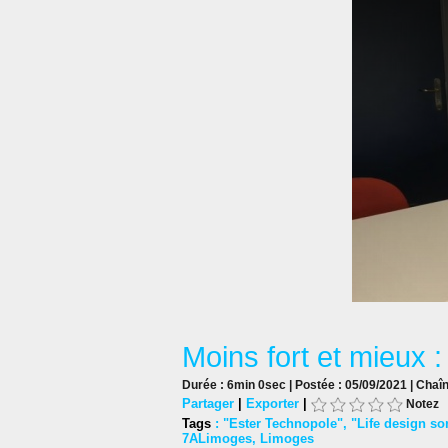
Moins fort et mieux :
Durée : 6min 0sec | Postée : 05/09/2021 | Chaî
Partager
|
Exporter
|
Notez
Tags
:
"Ester Technopole"
,
"Life design so
7ALimoges
,
Limoges