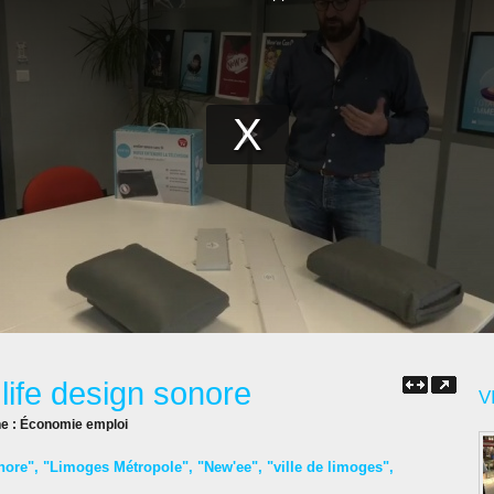
 life design sonore
V
ne :
Économie emploi
nore"
,
"Limoges Métropole"
,
"New'ee"
,
"ville de limoges"
,