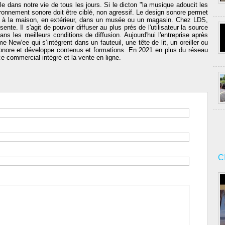
e dans notre vie de tous les jours. Si le dicton "la musique adoucit les
vironnement sonore doit être ciblé, non agressif. Le design sonore permet
, à la maison, en extérieur, dans un musée ou un magasin. Chez LDS,
ente. Il s'agit de pouvoir diffuser au plus prés de l'utilisateur la source
s les meilleurs conditions de diffusion. Aujourd'hui l'entreprise après
 New'ee qui s’intègrent dans un fauteuil, une tête de lit, un oreiller ou
e sonore et développe contenus et formations. En 2021 en plus du réseau
e commercial intégré et la vente en ligne.
C