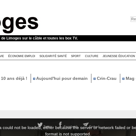
e de Limoges sur le câble et toutes les box TV.
VIE
ÉCONOMIE EMPLOI
SOLIDARITÉ SANTÉ
SPORT
CULTURE
JEUNESSE ÉDUCATION
10 ans déjà !
Aujourd'hui pour demain
Crin-Crau
Mag 