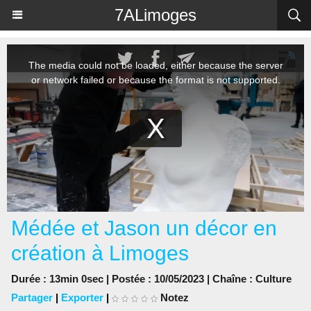
Panneau de gestion des cookies
7ALimoges
Médée et Jason un décor en
création à Limoges
Durée : 13min 0sec | Postée : 10/05/2023 | Chaîne :
Culture
Partager
|
Exporter
|
Notez