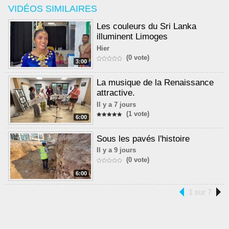
VIDÉOS SIMILAIRES
Les couleurs du Sri Lanka
illuminent Limoges
Hier
(0 vote)
3:00
La musique de la Renaissance
attractive.
Il y a 7 jours
(1 vote)
6:00
Sous les pavés l'histoire
Il y a 9 jours
(0 vote)
6:00
1 sur 7