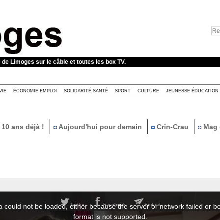
e de Limoges sur le câble et toutes les box TV.
VIE
ÉCONOMIE EMPLOI
SOLIDARITÉ SANTÉ
SPORT
CULTURE
JEUNESSE ÉDUCATION
10 ans déjà !
Aujourd'hui pour demain
Crin-Crau
Mag 