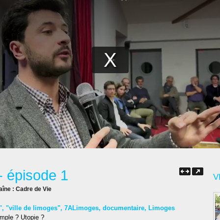
- épisode 1
V
aîne :
Cadre de Vie
"
,
"ville de limoges"
,
7ALimoges
,
documentaire
,
Limoges
imple ? Utopie ?