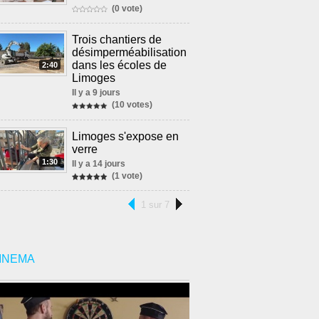
(0 vote)
Trois chantiers de
désimperméabilisation
dans les écoles de
2:40
Limoges
Il y a 9 jours
(10 votes)
Limoges s'expose en
verre
1:30
Il y a 14 jours
(1 vote)
1 sur 7
INEMA