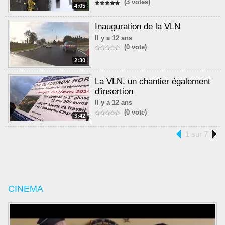
(3 votes)
4:05
Inauguration de la VLN
Il y a 12 ans
(0 vote)
2:30
La VLN, un chantier également
d'insertion
Il y a 12 ans
(0 vote)
3:42
1 sur 7
CINEMA