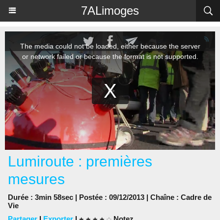
Panneau de gestion des cookies
7ALimoges
Lumiroute : premières
mesures
Durée : 3min 58sec | Postée : 09/12/2013 | Chaîne :
Cadre de
Vie
Partager
|
Exporter
|
Notez