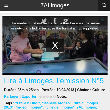
Panneau de gestion des cookies
7ALimoges
Lire à Limoges, l'émission N°5
Durée : 28min 25sec | Postée : 10/04/2013 | Chaîne :
Culture
Partager
|
Exporter
|
Notez
Tags
:
"Franck Linol"
,
"Isabelle Alonso"
,
"lire a limoges
2013"
,
"vidéo limoges"
,
"ville de limoges"
,
7ALimoges
,