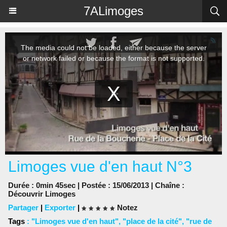
Panneau de gestion des cookies
7ALimoges
Limoges vue d'en haut N°3
Durée : 0min 45sec | Postée : 15/06/2013 | Chaîne :
Découvrir Limoges
Partager
|
Exporter
|
Notez
Tags
:
"Limoges vue d'en haut"
,
"place de la cité"
,
"rue de