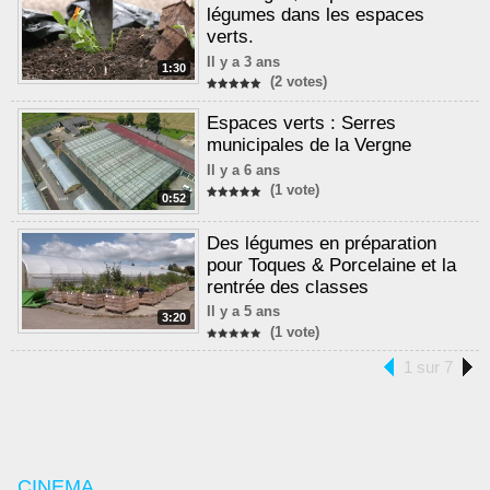
légumes dans les espaces
verts.
Il y a 3 ans
1:30
(2 votes)
Espaces verts : Serres
municipales de la Vergne
Il y a 6 ans
(1 vote)
0:52
Des légumes en préparation
pour Toques & Porcelaine et la
rentrée des classes
Il y a 5 ans
3:20
(1 vote)
1 sur 7
CINEMA