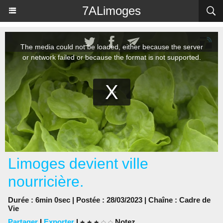
Panneau de gestion des cookies
7ALimoges
Limoges devient ville
nourricière.
Durée : 6min 0sec | Postée : 28/03/2023 | Chaîne :
Cadre de
Vie
Partager
|
Exporter
|
Notez