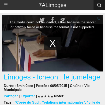
Panneau de gestion des cookies
7ALimoges
Limoges - Icheon : le jumelage
Durée : 6min 0sec | Postée : 06/05/2015 | Chaîne :
Vie
Municipale
Partager
|
Exporter
|
Notez
Tags
:
"Corée du Sud"
,
"relations internationales"
,
"ville de