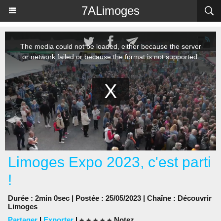
Panneau de gestion des cookies
7ALimoges
Limoges Expo 2023, c'est parti
!
Durée : 2min 0sec | Postée : 25/05/2023 | Chaîne :
Découvrir
Limoges
Partager
|
Exporter
|
Notez