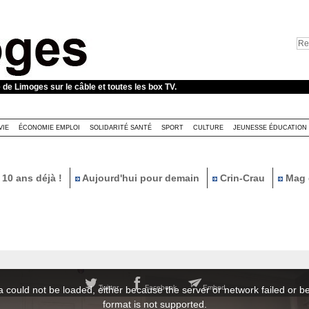
e de Limoges sur le câble et toutes les box TV.
VIE
ÉCONOMIE EMPLOI
SOLIDARITÉ SANTÉ
SPORT
CULTURE
JEUNESSE ÉDUCATION
10 ans déjà !
Aujourd'hui pour demain
Crin-Crau
Mag 