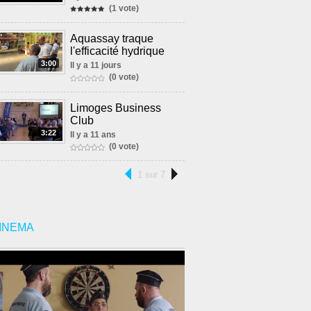
(1 vote)
Aquassay traque
l'efficacité hydrique
3:00
Il y a 11 jours
(0 vote)
Limoges Business
Club
3:22
Il y a 11 ans
(0 vote)
1 sur 7
INEMA