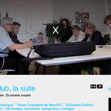
b, la suite
V
îne :
Économie emploi
nomique" "Jehan Coquebert de Neuville"
,
"Guilaume Guérin"
,
es"
,
7ALimoges
,
économie
,
entreprises
,
Limoges