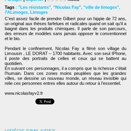
Tags
:
"Les résistants"
,
"Nicolas Fay"
,
"ville de limoges"
,
7ALimoges
,
Limoges
C’est assez facile de prendre Gilbert pour un hippie de 72 ans,
un original aux thèses farfelues et radicales quand on sait qu’il a
baigné dans les produits chimiques. Il parle de son parcours,
des erreurs de modèles sans jamais opposer le conventionnel
et le bio.
Pendant le confinement, Nicolas Fay a filmé son village du
Limousin , LE DORAT – 1700 habitants. Avec son seul IPhone,
il poste des portraits de celles et ceux qui se battent au
quotidien.
En suivant ces personnages, il a compris que la richesse c’était
l’humain. Dans ces zones moins peuplées que les grandes
villes, se dessine un nouveau monde, un réseau invisible qui
relie ces personnes entres elles autour du retour à l’essentiel.
www.nicolasfayv2.fr