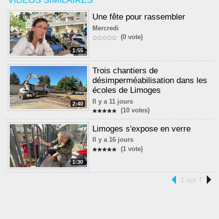
VIDÉOS SIMILAIRES
Une fête pour rassembler
Mercredi
(0 vote)
1:55
Trois chantiers de
désimperméabilisation dans les
écoles de Limoges
Il y a 11 jours
2:40
(10 votes)
Limoges s'expose en verre
Il y a 16 jours
(1 vote)
1:30
1 sur 7