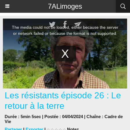
Panneau de gestion des cookies
7ALimoges
Les résistants épisode 26 : Le
retour à la terre
Durée : 5min 5sec | Postée : 04/04/2024 | Chaîne :
Cadre de
Vie
Partager
|
Exporter
|
Notez