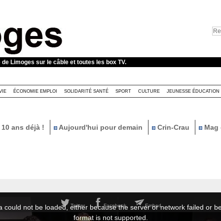
e de Limoges sur le câble et toutes les box TV.
VIE
ÉCONOMIE EMPLOI
SOLIDARITÉ SANTÉ
SPORT
CULTURE
JEUNESSE ÉDUCATION
10 ans déjà !
Aujourd'hui pour demain
Crin-Crau
Mag 