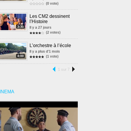
(0 vote)
Les CM2 dessinent
l'Histoire
3:30
Il y a 27 jours
(2 votes)
L’orchestre à l’école
Il y a plus d'1 mois
4:00
(1 vote)
1 sur 7
INEMA