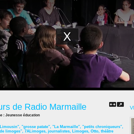
urs de Radio Marmaille
V
ne :
Jeunesse éducation
 Limousin"
,
"grosse patate"
,
"La Marmaille"
,
"petits chroniqueurs"
,
 de limoges"
,
7ALimoges
,
journalistes
,
Limoges
,
Otto
,
théâtre