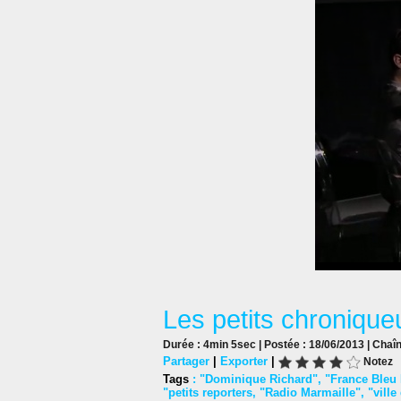
Les petits chronique
Durée : 4min 5sec | Postée : 18/06/2013 | Chaî
Partager
|
Exporter
|
Notez
Tags
:
"Dominique Richard"
,
"France Bleu
"petits reporters
,
"Radio Marmaille"
,
"ville