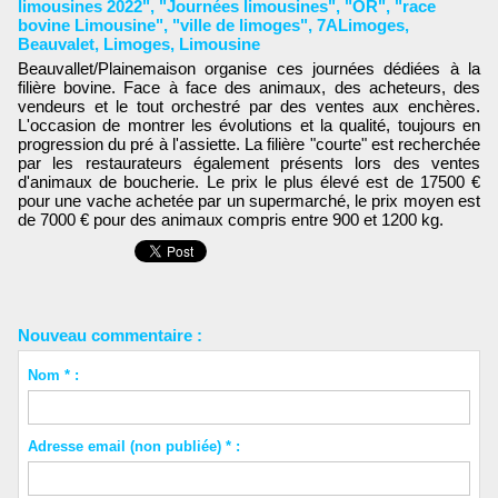
limousines 2022"
,
"Journées limousines"
,
"OR"
,
"race
bovine Limousine"
,
"ville de limoges"
,
7ALimoges
,
Beauvalet
,
Limoges
,
Limousine
Beauvallet/Plainemaison organise ces journées dédiées à la
filière bovine. Face à face des animaux, des acheteurs, des
vendeurs et le tout orchestré par des ventes aux enchères.
L'occasion de montrer les évolutions et la qualité, toujours en
progression du pré à l'assiette. La filière "courte" est recherchée
par les restaurateurs également présents lors des ventes
d'animaux de boucherie. Le prix le plus élevé est de 17500 €
pour une vache achetée par un supermarché, le prix moyen est
de 7000 € pour des animaux compris entre 900 et 1200 kg.
Nouveau commentaire :
Nom * :
Adresse email (non publiée) * :