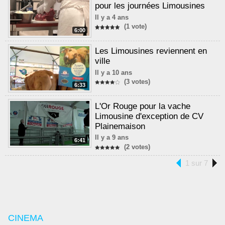
pour les journées Limousines
Il y a 4 ans
(1 vote)
6:00
Les Limousines reviennent en
ville
Il y a 10 ans
(3 votes)
6:33
L'Or Rouge pour la vache
Limousine d'exception de CV
Plainemaison
Il y a 9 ans
6:41
(2 votes)
1 sur 7
CINEMA