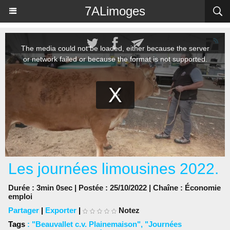
Panneau de gestion des cookies
7ALimoges
Les journées limousines 2022.
Durée : 3min 0sec | Postée : 25/10/2022 | Chaîne :
Économie
emploi
Partager
|
Exporter
|
Notez
Tags
:
"Beauvallet c.v. Plainemaison"
,
"Journées