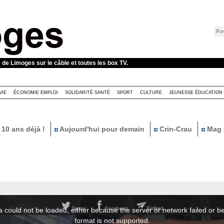
e de Limoges sur le câble et toutes les box TV.
VIE
ÉCONOMIE EMPLOI
SOLIDARITÉ SANTÉ
SPORT
CULTURE
JEUNESSE ÉDUCATION
10 ans déjà !
Aujourd'hui pour demain
Crin-Crau
Mag 