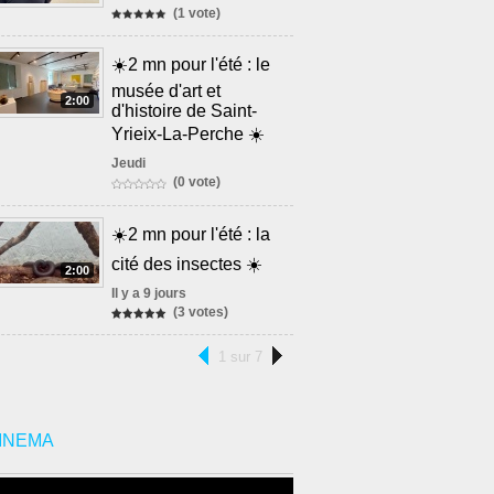
(1 vote)
☀️2 mn pour l'été : le
musée d'art et
2:00
d'histoire de Saint-
Yrieix-La-Perche ☀️
Jeudi
(0 vote)
☀️2 mn pour l'été : la
cité des insectes ☀️
2:00
Il y a 9 jours
(3 votes)
1 sur 7
INEMA