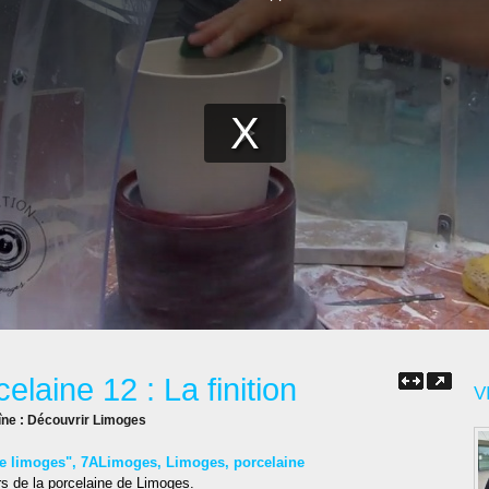
elaine 12 : La finition
V
îne :
Découvrir Limoges
de limoges"
,
7ALimoges
,
Limoges
,
porcelaine
rs de la porcelaine de Limoges.