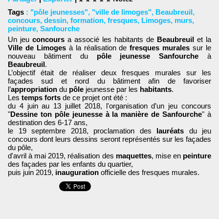
Tags
:
"pôle jeunesses"
,
"ville de limoges"
,
Beaubreuil
,
concours
,
dessin
,
formation
,
fresques
,
Limoges
,
murs
,
peinture
,
Sanfourche
Un jeu
concours
a associé les habitants de
Beaubreuil
et la
Ville de Limoges
à la réalisation de
fresques murales
sur le
nouveau bâtiment du
pôle jeunesse Sanfourche
à
Beaubreuil
.
L’objectif était de réaliser deux fresques murales sur les
façades sud et nord du bâtiment afin de favoriser
l’
appropriation
du
pôle
jeunesse par les
habitants
.
Les
temps forts
de ce projet ont été :
du 4 juin au 13 juillet 2018, l'organisation d’un jeu concours
"
Dessine ton pôle jeunesse à la manière de Sanfourche
" à
destination des 6-17 ans,
le 19 septembre 2018, proclamation des
lauréats
du jeu
concours dont leurs dessins seront représentés sur les façades
du pôle,
d'avril à mai 2019, réalisation des
maquettes
, mise en
peinture
des façades par les enfants du quartier,
puis juin 2019,
inauguration
officielle des fresques murales.