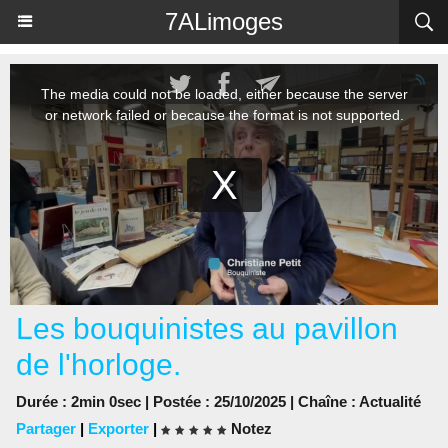
Panneau de gestion des cookies
7ALimoges
Les bouquinistes au pavillon
de l'horloge.
Durée : 2min 0sec | Postée : 25/10/2025 | Chaîne :
Actualité
Partager
|
Exporter
|
Notez