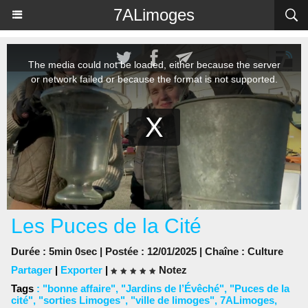
Panneau de gestion des cookies
7ALimoges
Les Puces de la Cité
Durée : 5min 0sec | Postée : 12/01/2025 | Chaîne :
Culture
Partager
|
Exporter
|
Notez
Tags
:
"bonne affaire"
,
"Jardins de l’Évêché"
,
"Puces de la
cité"
,
"sorties Limoges"
,
"ville de limoges"
,
7ALimoges
,