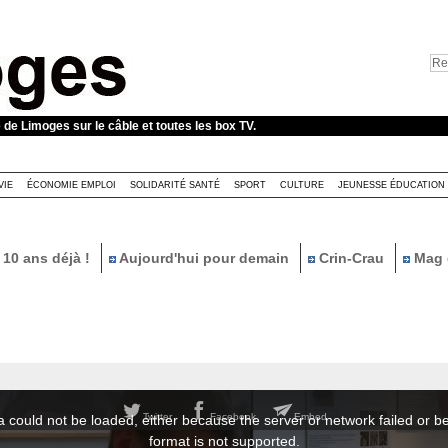
e de Limoges sur le câble et toutes les box TV.
VIE
ÉCONOMIE EMPLOI
SOLIDARITÉ SANTÉ
SPORT
CULTURE
JEUNESSE ÉDUCATION
10 ans déjà !
Aujourd'hui pour demain
Crin-Crau
Mag 