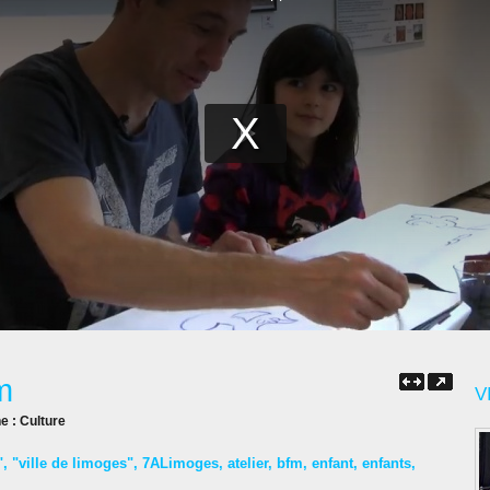
m
V
ne :
Culture
"
,
"ville de limoges"
,
7ALimoges
,
atelier
,
bfm
,
enfant
,
enfants
,