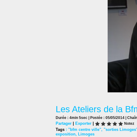
Les Ateliers de la Bf
Durée : 4min 5sec | Postée : 05/05/2014 | Chaî
Partager
|
Exporter
|
Notez
Tags
:
"bfm centre ville"
,
"sorties Limoges
exposition
,
Limoges