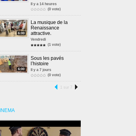
Il y a 14 heures
(0 vote)
La musique de la
Renaissance
attractive.
6:00
Vendredi
(1 vote)
Sous les pavés
l'histoire
6:00
Il y a 7 jours
(0 vote)
1 sur 7
INEMA