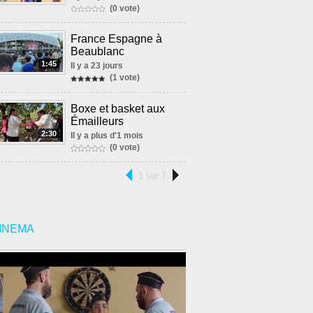
(0 vote)
France Espagne à
Beaublanc
1:45
Il y a 23 jours
(1 vote)
Boxe et basket aux
Émailleurs
2:30
Il y a plus d'1 mois
(0 vote)
1 sur 7
INEMA