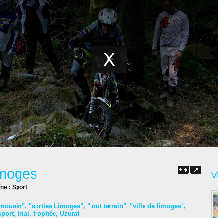
Limoges
V
îne :
Sport
imousin"
,
"sorties Limoges"
,
"tout terrain"
,
"ville de limoges"
,
sport
,
trial
,
trophée
,
Uzurat