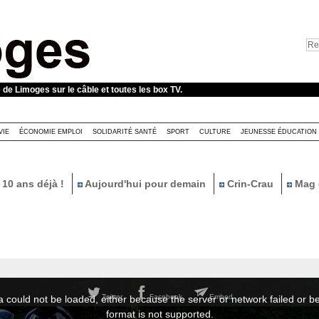
e de Limoges sur le câble et toutes les box TV.
VIE
ÉCONOMIE EMPLOI
SOLIDARITÉ SANTÉ
SPORT
CULTURE
JEUNESSE ÉDUCATION
10 ans déjà !
Aujourd'hui pour demain
Crin-Crau
Mag 