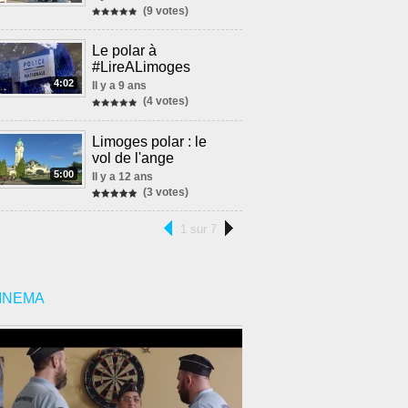
(9 votes)
Le polar à
#LireALimoges
4:02
Il y a 9 ans
(4 votes)
Limoges polar : le
vol de l'ange
5:00
Il y a 12 ans
(3 votes)
1 sur 7
INEMA