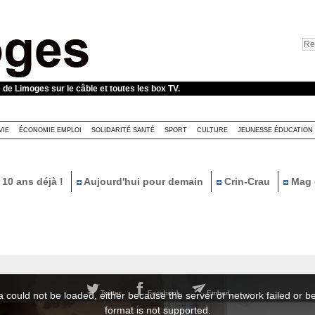
e de Limoges sur le câble et toutes les box TV.
VIE
ÉCONOMIE EMPLOI
SOLIDARITÉ SANTÉ
SPORT
CULTURE
JEUNESSE ÉDUCATION
10 ans déjà !
Aujourd'hui pour demain
Crin-Crau
Mag 