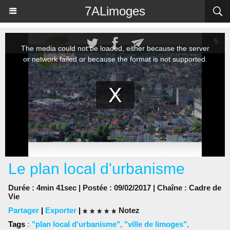
Panneau de gestion des cookies
7ALimoges
Le plan local d'urbanisme
Durée : 4min 41sec | Postée : 09/02/2017 | Chaîne :
Cadre de
Vie
Partager
|
Exporter
|
Notez
Tags
:
"plan local d'urbanisme"
,
"ville de limoges"
,