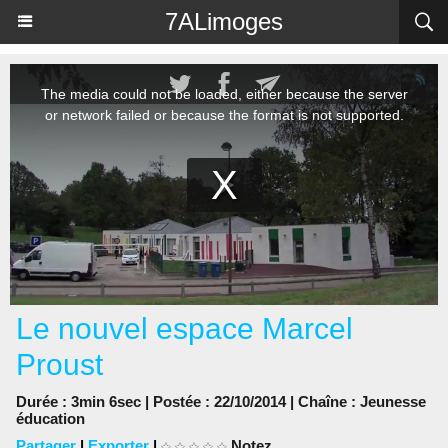
Panneau de gestion des cookies
7ALimoges
Le nouvel espace Marcel
Proust
Durée : 3min 6sec | Postée : 22/10/2014 | Chaîne :
Jeunesse
éducation
Partager
|
Exporter
|
Notez