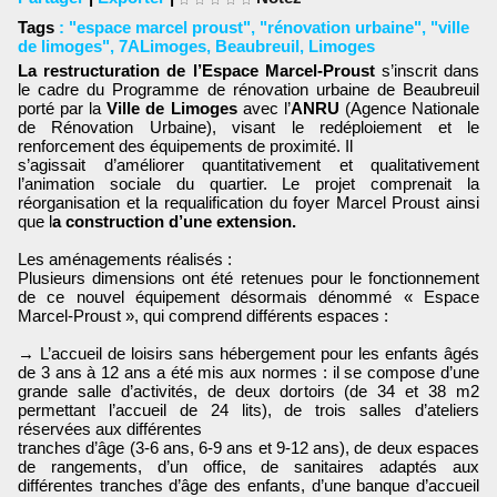
Tags
:
"espace marcel proust"
,
"rénovation urbaine"
,
"ville
de limoges"
,
7ALimoges
,
Beaubreuil
,
Limoges
La restructuration de l’Espace Marcel-Proust
s’inscrit dans
le cadre du Programme de rénovation urbaine de Beaubreuil
porté par la
Ville de Limoges
avec l’
ANRU
(Agence Nationale
de Rénovation Urbaine), visant le redéploiement et le
renforcement des équipements de proximité. Il
s’agissait d’améliorer quantitativement et qualitativement
l’animation sociale du quartier. Le projet comprenait la
réorganisation et la requalification du foyer Marcel Proust ainsi
que l
a construction d’une extension.
Les aménagements réalisés :
Plusieurs dimensions ont été retenues pour le fonctionnement
de ce nouvel équipement désormais dénommé « Espace
Marcel-Proust », qui comprend différents espaces :
→ L’accueil de loisirs sans hébergement pour les enfants âgés
de 3 ans à 12 ans a été mis aux normes : il se compose d’une
grande salle d’activités, de deux dortoirs (de 34 et 38 m2
permettant l’accueil de 24 lits), de trois salles d’ateliers
réservées aux différentes
tranches d’âge (3-6 ans, 6-9 ans et 9-12 ans), de deux espaces
de rangements, d’un office, de sanitaires adaptés aux
différentes tranches d’âge des enfants, d’une banque d’accueil