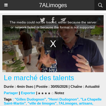
Panneau de gestion des cookies
7ALimoges
Le marché des talents
Durée : 4min 0sec | Postée : 30/05/2026 | Chaîne :
Actualité
Partager
|
Exporter
|
Notez
Tags
:
"Gilles Dudognon"
,
"Henri Dudognon"
,
"La Chapelle
Saint-Martin"
,
"ville de limoges"
,
7ALimoges
,
artisans
,