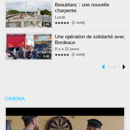
Beaublanc : une nouvelle
charpente.
Lundi
(1 vote)
2:45
Une opération de solidarité avec
Bordeaux
Il y a 12 jours
(1 vote)
3:00
1 sur 7
CINEMA