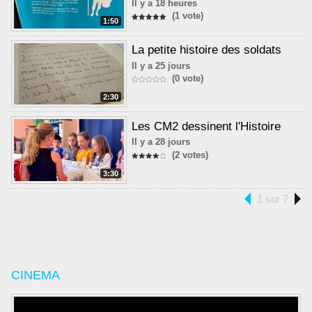
Il y a 18 heures
(1 vote)
1:50
La petite histoire des soldats
Il y a 25 jours
(0 vote)
2:30
Les CM2 dessinent l'Histoire
Il y a 28 jours
(2 votes)
3:30
1 sur 7
CINEMA