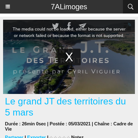
Panneau de gestion des cookies
7ALimoges
Le grand JT des territoires du
5 mars
Durée : 26min 0sec | Postée : 05/03/2021 | Chaîne :
Cadre de
Vie
Partager
|
Exporter
|
Notez