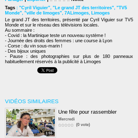
Tags
:
"Cyril Viguier"
,
"Le grand JT des territoires"
,
"TV5
Monde"
,
"ville de limoges"
,
7ALimoges
,
Limoges
Le grand JT des territoires, présenté par Cyril Viguier sur TV5
Monde et sur le réseau des télévisions locales.
Au sommaire :
- Covid : la Martinique teste un nouveau système !
- Journée des droits des femmes : une course à Lyon
- Corse : du vin sous-marin !
- Des bijoux uniques
- Pause : des photographies sur plus de 180 panneaux
habituellement réservés à la publicité à Limoges
VIDÉOS SIMILAIRES
Une fête pour rassembler
Mercredi
(0 vote)
1:55