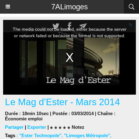
Panneau de gestion des cookies
7ALimoges
Le Mag d'Ester - Mars 2014
Durée : 18min 10sec | Postée : 03/03/2014 | Chaîne :
Économie emploi
Partager
|
Exporter
|
Notez
Tags
:
"Ester Technopole"
,
"Limoges Métropole"
,